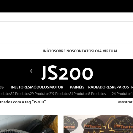
INÍCIO
SOBRE NÓS
CONTATOS
LOJA VIRTUAL
JS200
OS
INJETORES
MÓDULOS
MOTOR
PAINÉIS
RADIADORES
REPAROS
rodutos
32 Produtos
29 Produtos
219 Produtos
31 Produtos
8 Produtos
24 Produtos
1
rcados com a tag “JS200”
Mostra