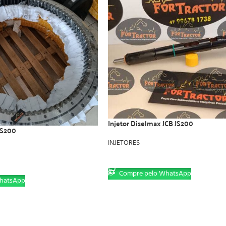
Injetor Diselmax JCB JS200
 JS200
INJETORES
LER MAIS
Compre pelo WhatsApp
hatsApp