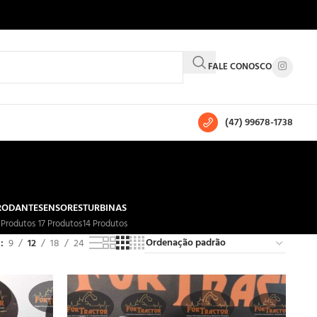
FALE CONOSCO
(47) 99678-1738
RODANTE
SENSORES
TURBINAS
 Produtos
17 Produtos
14 Produtos
r
9
12
18
24