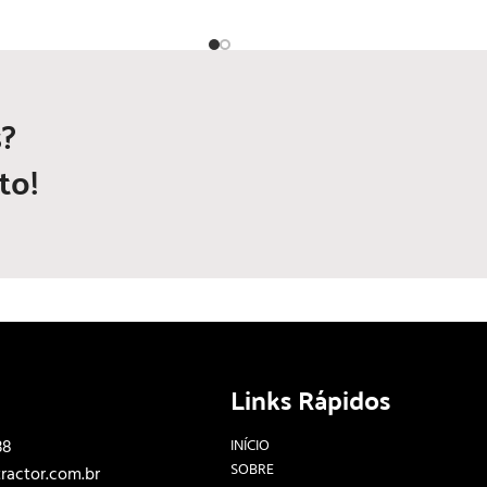
?
to!
Links Rápidos
38
INÍCIO
SOBRE
ractor.com.br