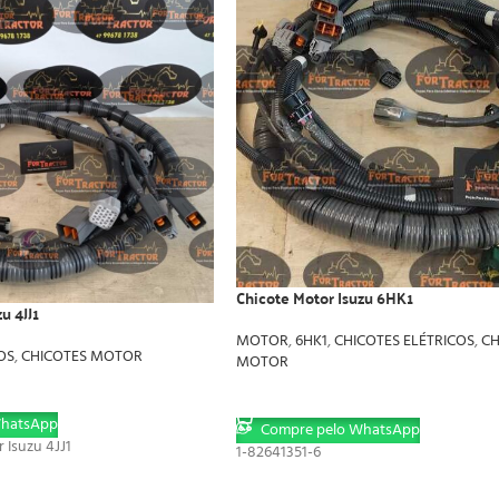
Chicote Motor Isuzu 6HK1
u 4JJ1
MOTOR
,
6HK1
,
CHICOTES ELÉTRICOS
,
CH
OS
,
CHICOTES MOTOR
MOTOR
LER MAIS
WhatsApp
Compre pelo WhatsApp
 Isuzu 4JJ1
1-82641351-6