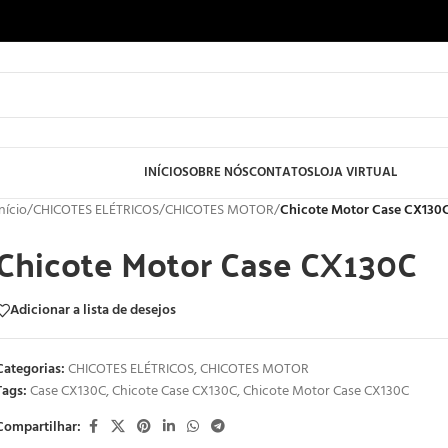
INÍCIO
SOBRE NÓS
CONTATOS
LOJA VIRTUAL
Início
/
CHICOTES ELÉTRICOS
/
CHICOTES MOTOR
/
Chicote Motor Case CX130
Chicote Motor Case CX130C
Adicionar a lista de desejos
Categorias:
CHICOTES ELÉTRICOS
,
CHICOTES MOTOR
Tags:
Case CX130C
,
Chicote Case CX130C
,
Chicote Motor Case CX130C
Compartilhar: