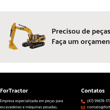
Precisou de peças
Faça um orçamen
ForTractor
Contatos
Empresa especializada em peças para
(47) 99678-17
escavadeiras e máquinas pesadas.
contato@fort