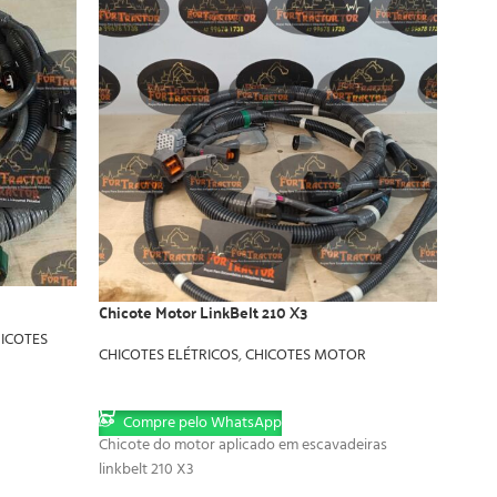
Chicote Motor LinkBelt 210 X3
Chico
ICOTES
CHICOTES ELÉTRICOS
,
CHICOTES MOTOR
CHIC
LER MAIS
LER
Compre pelo WhatsApp
Co
Chicote do motor aplicado em escavadeiras
Aplic
linkbelt 210 X3