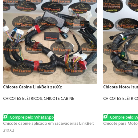
Chicote Cabine LinkBelt 210X2
Chicote Motor Isuz
CHICOTES ELÉTRICOS
,
CHICOTE CABINE
CHICOTES ELÉTRIC
LER MAIS
LER MAIS
Compre pelo WhatsApp
Compre pelo 
Chicote cabine aplicado em Escavadeiras LinkBelt
Chicote para Motor
210X2