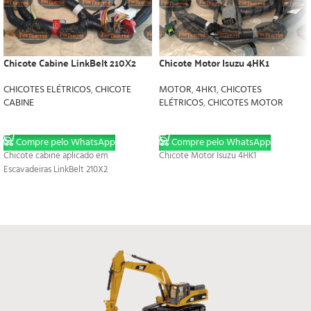
Chicote Cabine LinkBelt 210X2
Chicote Motor Isuzu 4HK1
CHICOTES ELÉTRICOS
,
CHICOTE
MOTOR
,
4HK1
,
CHICOTES
CABINE
ELÉTRICOS
,
CHICOTES MOTOR
LER MAIS
LER MAIS
Compre pelo WhatsApp
Compre pelo WhatsApp
Chicote cabine aplicado em
Chicote Motor Isuzu 4HK1
Escavadeiras LinkBelt 210X2