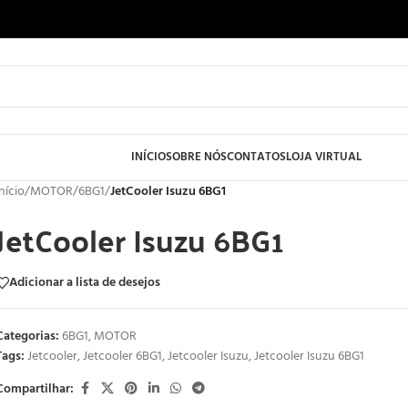
INÍCIO
SOBRE NÓS
CONTATOS
LOJA VIRTUAL
Início
/
MOTOR
/
6BG1
/
JetCooler Isuzu 6BG1
JetCooler Isuzu 6BG1
Adicionar a lista de desejos
Categorias:
6BG1
,
MOTOR
Tags:
Jetcooler
,
Jetcooler 6BG1
,
Jetcooler Isuzu
,
Jetcooler Isuzu 6BG1
Compartilhar: