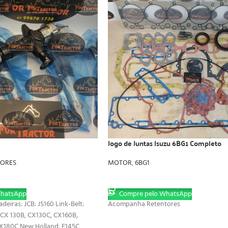
Jogo de Juntas Isuzu 6BG1 Completo
TORES
MOTOR
,
6BG1
LER MAIS
WhatsApp
Compre pelo WhatsApp
eiras: JCB: JS160 Link-Belt:
Acompanha Retentores
: CX 130B, CX130C, CX160B,
X180C New Holland: E145C