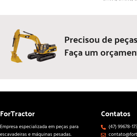
Precisou de peças
Faça um orçamen
ForTractor
Contatos
Empresa especializada em peças para
(47) 99678-17
escavadeiras e máquinas pesadas.
contato@fort