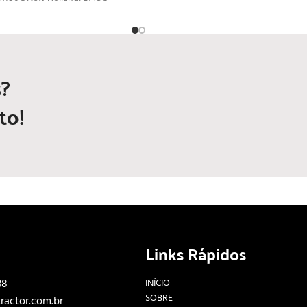
?
to!
Links Rápidos
38
INÍCIO
SOBRE
ractor.com.br