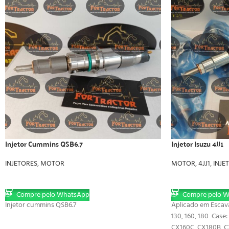
Injetor Cummins QSB6.7
Injetor Isuzu 4JJ1
INJETORES
,
MOTOR
MOTOR
,
4JJ1
,
INJE
LER MAIS
LER MAIS
Compre pelo WhatsApp
Compre pelo 
Injetor cummins QSB6.7
Aplicado em Escavad
130, 160, 180 Case
CX160C, CX180B, C