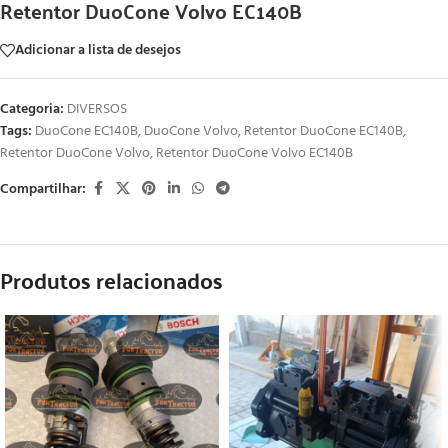
Retentor DuoCone Volvo EC140B
Adicionar a lista de desejos
Categoria:
DIVERSOS
Tags:
DuoCone EC140B
,
DuoCone Volvo
,
Retentor DuoCone EC140B
,
Retentor DuoCone Volvo
,
Retentor DuoCone Volvo EC140B
Compartilhar:
Produtos relacionados